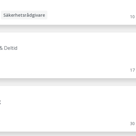
Säkerhetsrådgivare
10 
& Deltid
17 
g
30 