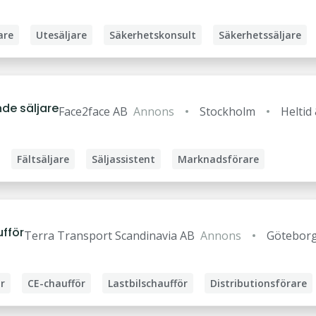
are
Utesäljare
Säkerhetskonsult
Säkerhetssäljare
kerhetsspecialist
nde säljare
Face2face AB
Annons
Stockholm
Heltid 
Fältsäljare
Säljassistent
Marknadsförare
ufför
Terra Transport Scandinavia AB
Annons
Götebor
r
CE-chaufför
Lastbilschaufför
Distributionsförare