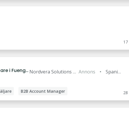
12
unga
Tanum
49
17 
Tranemo
27
are i Fuengir
lla
Nordvera Solutions S.
Ulricehamn
Annons
Spanie
L
90
n
äljare
B2B Account Manager
28 
borg
Åmål
32