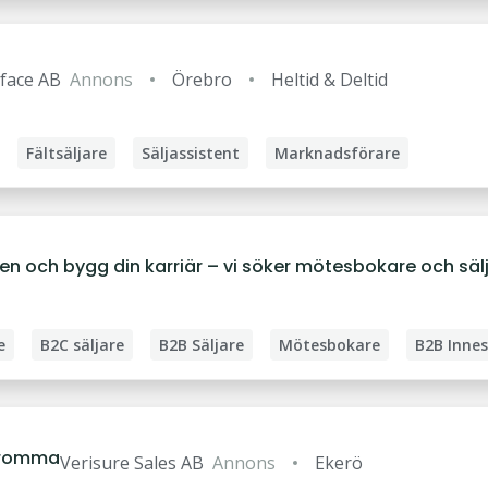
61
314
face AB
Annons
Örebro
Heltid & Deltid
Strömstad
Svenlj
103
10
Fältsäljare
Säljassistent
Marknadsförare
Tidaholm
Tjörn
39
21
solen och bygg din karriär – vi söker mötesbokare och sälj
Töreboda
Uddeva
27
204
e
B2C säljare
B2B Säljare
Mötesbokare
B2B Innes
Vårgårda
Väners
24
98
 Bromma
Verisure Sales AB
Annons
Ekerö