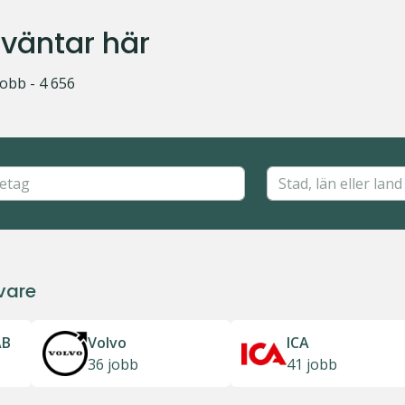
 väntar här
jobb - 4 656
vare
AB
Volvo
ICA
36 jobb
41 jobb