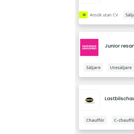
Ansök utan CV
Sälj
Teknisk utesäljare
Sä
Junior resa
Säljare
Utesäljare
Lastbilscha
Chaufför
C-chauffö