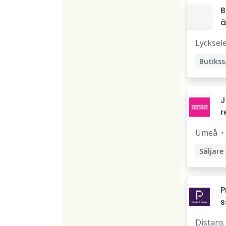
B
ä
Lycksel
Butikss
J
r
d
Umeå
s
Säljare
Utesälj
Fältsäl
P
Säljass
s
e
Markna
Distans