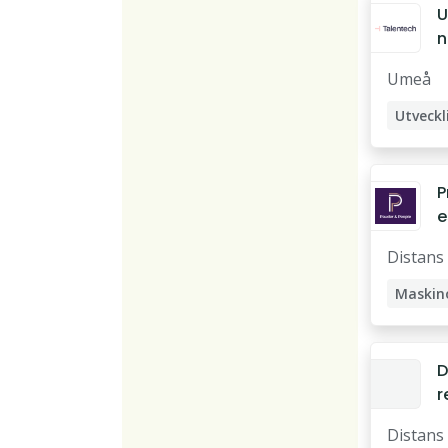
U
n
H
Umeå
P
e
p
Distans
t
Maskin
Proces
D
r
M
Distans
e