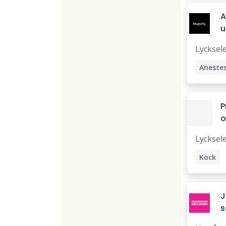
A
u
k
Lycksel
L
P
o
o
Lycksel
Kock
Operat
Truckf
J
Maskin
s
ti