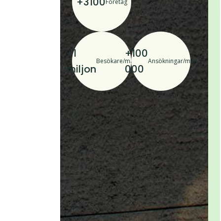
+3100
Företag
+1
+100
Besökare/mån
Ansökningar/mån
miljon
000