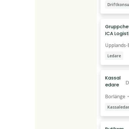
Driftkonsu
Gruppchef 
ICA Logisti
Stockhol
Upplands-
(Viby)
Ledare
Gruppchef
Kassal
D
edare
m
Borlänge
Kassaleda