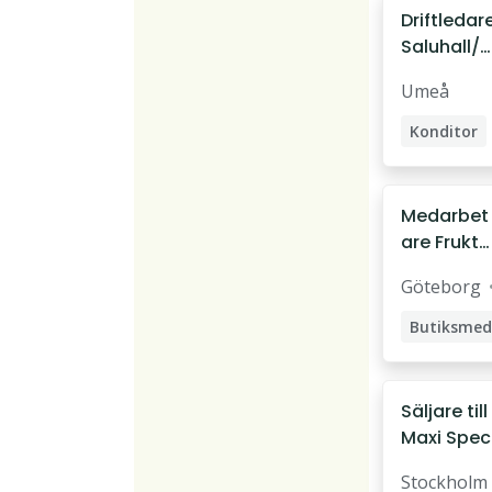
Driftledar
Saluhall/b
ageri
Umeå
Konditor
Driftledar
Medarbet
are Frukt
& Grönt
Göteborg
Blommor
Säljare til
Maxi Spec
Brommap
Stockholm
en