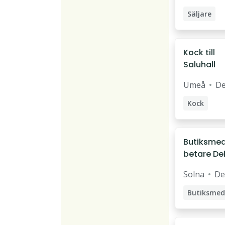
Säljare
Butikssälj
Kock till
Saluhall
Umeå
De
Kock
Butiksme
betare Del
- ICA
Solna
De
Kvantum
Mall of
Scandinav