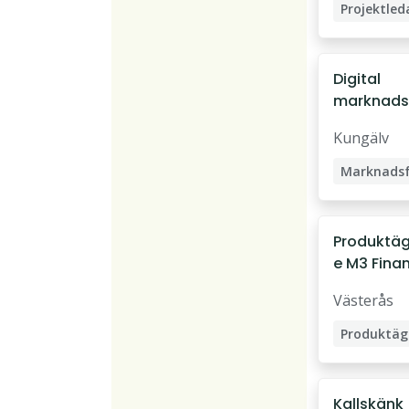
Projektled
Digital
marknads
are (DMF)
Kungälv
Produktä
e M3 Fina
Västerås
Produktäg
Kallskänk