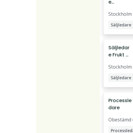
e
Delikate
Stockholm
ss
Säljledare
Butikssälj
Säljledar
e Frukt &
Grönt
Stockholm
Säljledare
Butikssälj
Processle
dare
Obestämd 
Processled