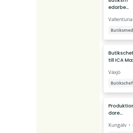
Butiksm
edarbet
are
Vallentuna
Butiksche
till ICA Ma
Special
Växjö
Solna
Butikschef
Produktio
dare
Butikste
Kungälv
80%