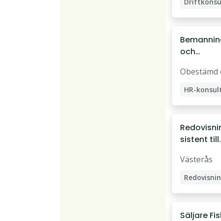
Driftkonsu
Bemannin
och
schemapl
Obestämd 
ngskonsul
HR-konsul
Redovisni
sistent till
kundfaktu
Västerås
cessen fö
Butiker
Säljare Fis