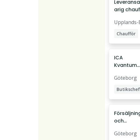
Leverans
arig chauf
deltid, Br
Upplands-
Chaufför
ICA
Kvantum
Bäckebol
Göteborg
söker
Försäljnin
Butikschef
chefer
Försäljnin
och
driftkonsu
Göteborg