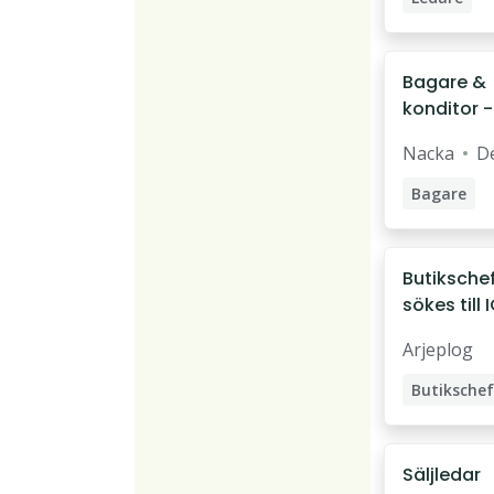
Bagare &
konditor -
Spontans
Nacka
De
an
Bagare
Konditor
Butiksche
sökes till 
Nära Jäck
Arjeplog
Butikschef
Säljledar