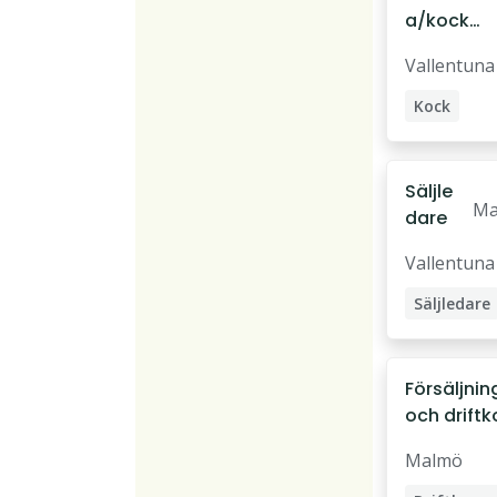
a/kock
(varmkök
Vallentuna
)
Kock
Säljare
Kallskänk
Säljle
Ma
dare
al
Vallentuna
Säljledare
Försäljnin
och driftk
med foku
Malmö
Mat och
Restaura