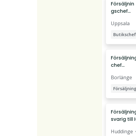
Försäljnin
gschef
färskvaro
Uppsala
r
Butikschef
Försäljnin
chef
Kolonial -
Borlänge
ICA Maxi
Borlänge
Försäljni
svarig till
Maxi Spec
Huddinge
Flemingsb