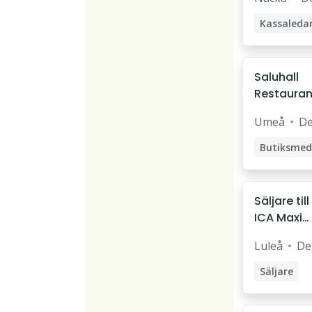
Kassaleda
Saluhall
Restaura
Food & Fi
Umeå
De
Säljare till
ICA Maxi
Special
Luleå
Del
Luleå
Säljare
Butikssälj