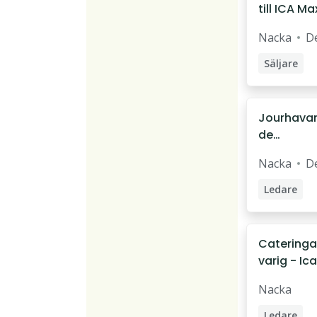
till ICA Ma
Nackas N
Nacka
De
Saluhall
Säljare
Jourhava
de
butiksche
Nacka
De
kväll
Ledare
Butikschef
Catering
varig - Ica
Maxi Nac
Nacka
Saluhall
Ledare