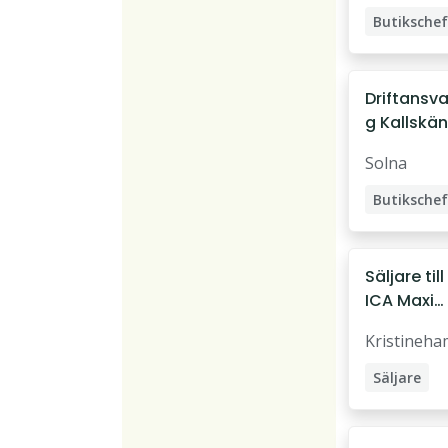
Butikschef
Driftansva
g Kallskä
ICA Maxi
Solna
Solna
Butikschef
Kallskänk
Driftansva
Säljare till
ICA Maxi
Special
Kristineh
Kristineh
Säljare