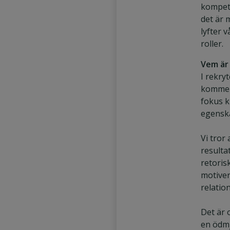
kompete
det är m
lyfter 
roller.
Vem är
I rekry
kommer 
fokus k
egensk
Vi tror 
resulta
retoris
motiver
relation
Det är 
en ödmj