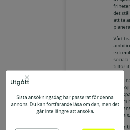
frihete
det stä
att ta 
planera
Vårt t
ambitio
extrem
sociala
tillförl
Vi vill 
Utgått
ha möjl
transpa
Sista ansökningsdag har passerat för denna
be om h
annons. Du kan fortfarande läsa om den, men det
gemens
går inte längre att ansöka.
bästa s
Vi ser t