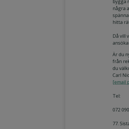
bygga r
några a
spännan
hitta r
Då vill 
ansöka
Är du n
från re
du väl
Carl Ni
[email 
Tel:
072 090
77. Sis