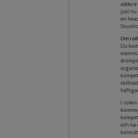
addera 
just nu
en head
Stockh
Om rol
Du kom
människ
drömjob
organis
kompet
skillnad
häftig
I rolle
kommer 
kompet
och ha
konsul