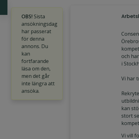
Arbets
OBS!
Sista
ansökningsdag
har passerat
Consens
för denna
Örebros
annons. Du
kompet
kan
och har
fortfarande
i Stock
läsa om den,
men det går
Vi har 
inte längra att
ansöka.
Rekryte
utbildni
kan stö
stort se
kompet
Vi vill 