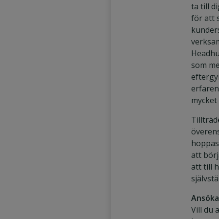
ta till 
för att 
kunders
verksa
Headhun
som me
eftergy
erfaren
mycket 
Tillträd
överen
hoppas 
att bör
att till
självstä
Ansök
Vill du