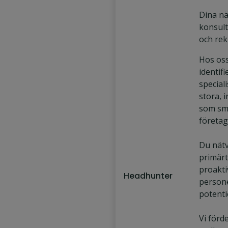
Dina nä
konsult
och rek
Hos oss
identif
speciali
stora, 
som sm
företag
Du nätv
primärt
proakti
Headhunter
person
potenti
Vi förd