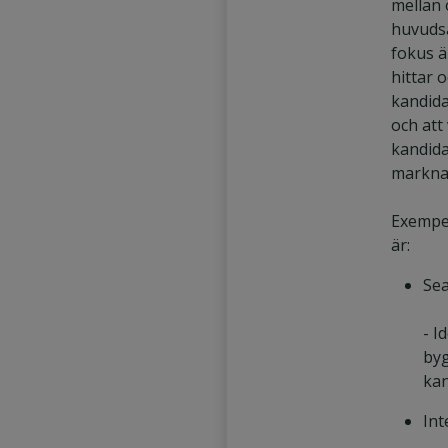
mellan 
huvudsa
fokus är
hittar 
kandida
och att
kandida
markna
Exempel
är:
Se
- I
byg
ka
Int