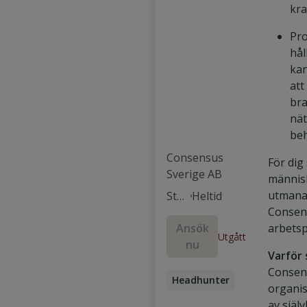
kra
Pro
hål
ka
att
bra
nät
be
Consensus
För dig
Sverige AB
människ
utmana
Stoc
Heltid
Consens
khol
Ansök
arbetsp
m
Utgått
nu
Varför 
Consens
Headhunter
organi
Researcher
av själ