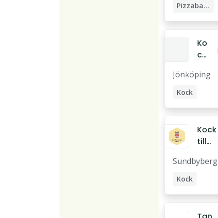
za
Pizzabagare
ba
ga
re
Ko
ck
sö
Jönköping
ke
s
Kock
Lunchkock
Kock
till
pers
Sundbyberg
onal
pool
Kock
en i
Måltidsbiträde
Sun
dby
Tan