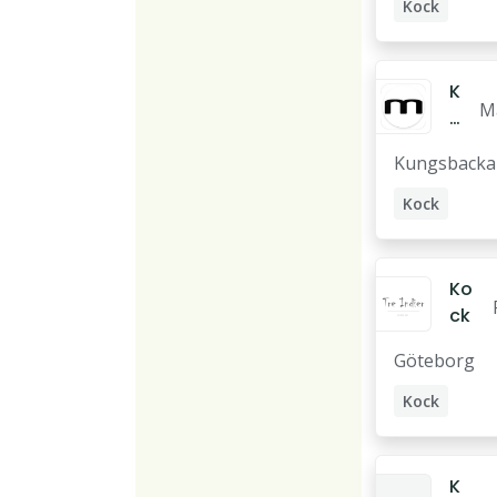
Kock
A
À la carte kock
K
M
o
a
c
Kungsbacka
g
k
k
Kock
Ko
ck
Göteborg
Kock
K