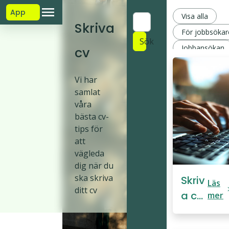
App
Visa alla
Skriva
För jobbsökar
Sök
Jobbansökan
cv
Personligt bre
Vi har
Skriva cv
samlat
Template
våra
bästa cv-
tips för
att
vägleda
dig när du
ska skriva
Skriv
Läs
ditt cv
a cv
mer
–
Guid