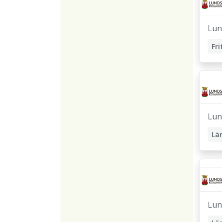
Lun
Lun
Lä
Lun