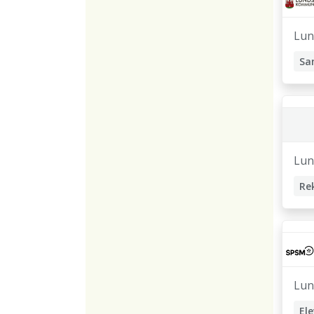
Lun
Sa
Lun
Re
Lun