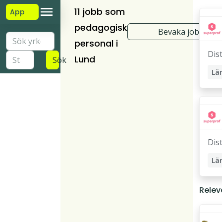
11 jobb som
App
pedagogisk
Bevaka jobb
personal i
Dis
Lund
Sök
Lä
St
Lä
Pri
Dis
Lä
Lä
Relev
Pri