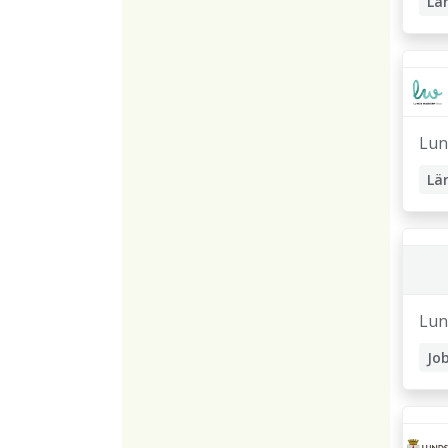
Lä
Lun
Lun
Jo
St
Pri