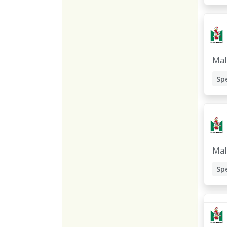
St
Pri
Ma
Ma