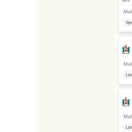
Ma
Ma
Lä
Ma
Lä