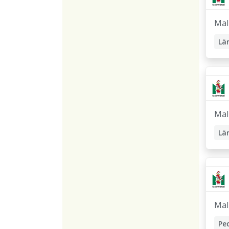
Ma
Lä
Ma
Lä
Ma
Pe