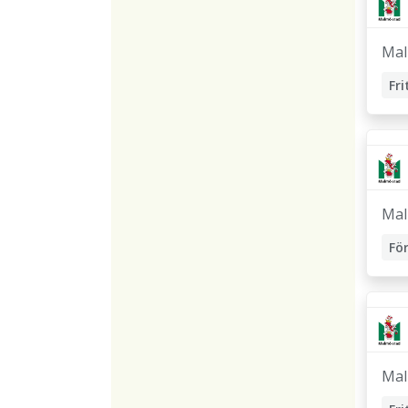
Ma
Ma
Fö
Ma