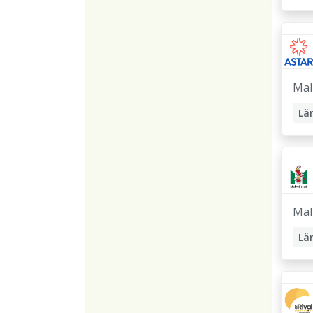
Ma
Lä
Pe
SFI
SV
Ma
Lä