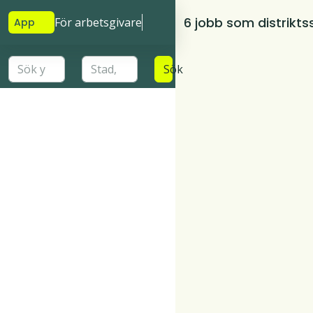
6 jobb som distrikts
För arbetsgivare
App
Sök