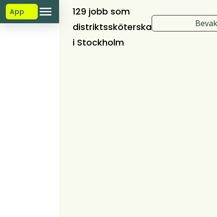
129 jobb som
App
Bevak
distriktssköterska
i Stockholm