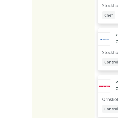
A
Stockh
Chef
Control
Redovi
F
C
e
Stockh
C
Control
P
C
t
Örnsköl
k
k
Control
Projekt