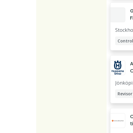
F
C
Stockh
Control
A
C
Jönköp
Revisor
Control
Ekonom
C
ti
L