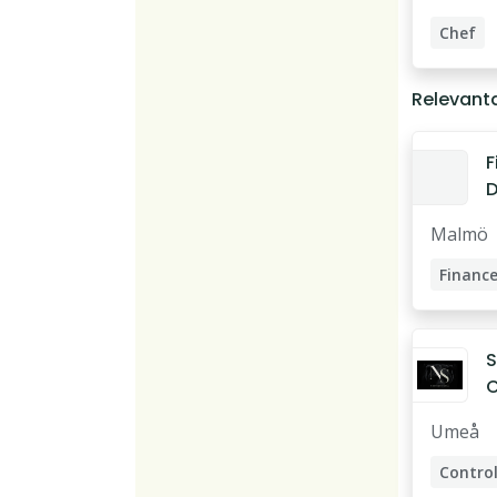
a
Chef
Ekonom
Relevant
Finance
F
D
c
Malmö
S
Finance
S
C
N
Umeå
P
Control