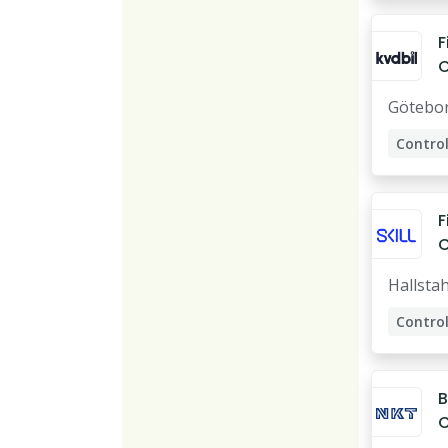
F
C
Götebo
Control
F
C
t
Hallst
A
Control
B
C
T