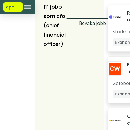
111 jobb
App
R
som cfo
n
Bevaka jobb
(chief
Stockh
financial
Ekono
officer)
Ekonom
ti
S
Götebo
L
n
Ekono
a
G
c