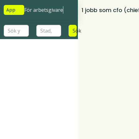
1 jobb som cfo (chief
För arbetsgivare
App
Sök