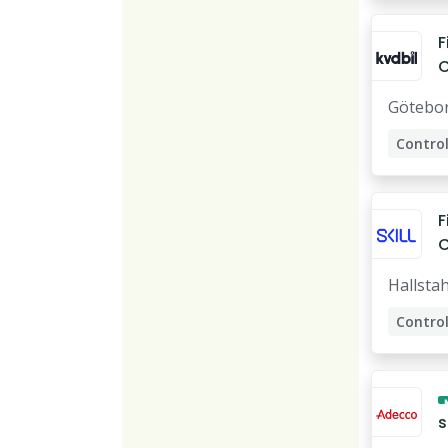
F
C
Götebo
Control
F
C
e
Hallst
A
Control
c
s
F