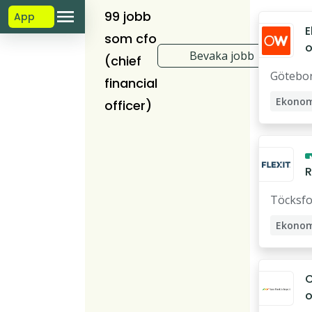
99 jobb
App
E
som cfo
Bevaka jobb
(chief
ti
Götebo
S
financial
s
Ekono
officer)
L
d
n
ä
R
a
g
Töcksfo
g
b
S
Ekono
o