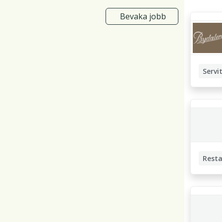
Bevaka jobb
Servit
Serveri
Kassa- 
Rest
Servitör