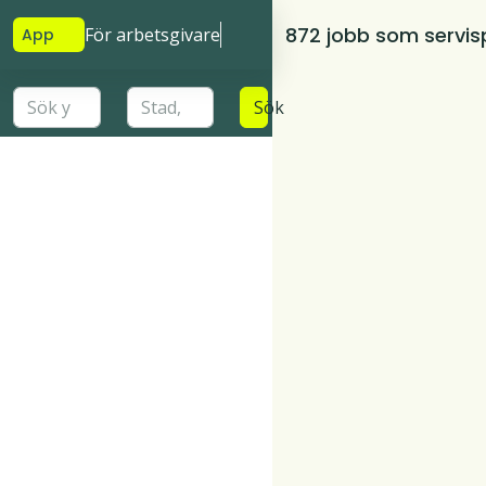
872 jobb som servis
För arbetsgivare
App
Sök