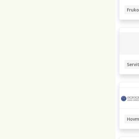
Fruko
Frukost
Servitör
Servit
Hovm
Restau