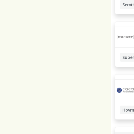
Servit
Super
Operati
Servitör
Hovm
Restau
Biträda