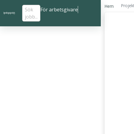
Proje
Hem
Sök
För arbetsgivare
jobb...