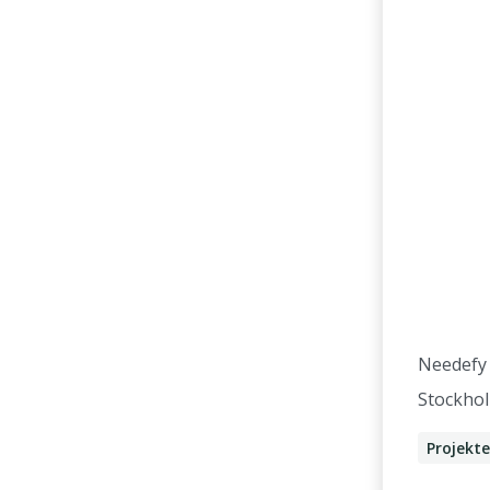
Needefy
Stockho
Projekt