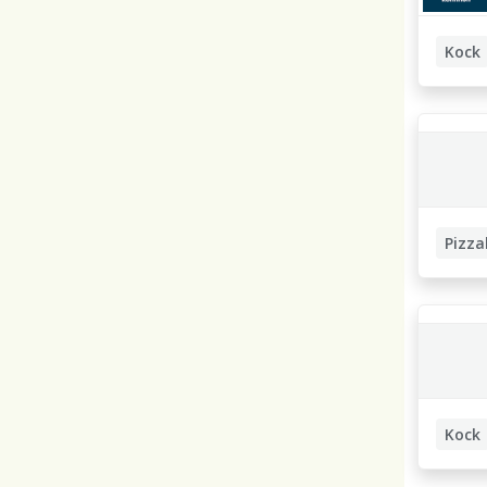
Kock
Pizz
Kock