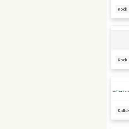
Kock
Kallskä
Kock
Kalls