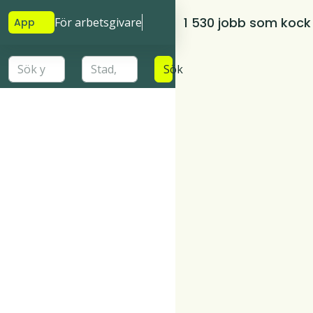
1 530 jobb som kock
För arbetsgivare
App
Sök