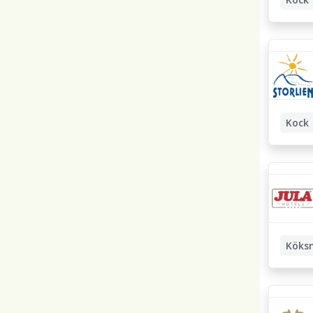
Kock
Köks