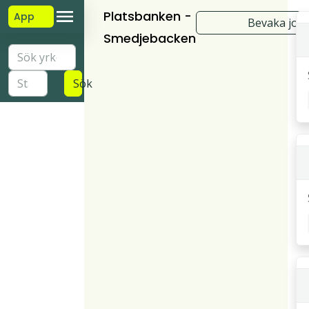
Platsbanken -
App
Bevaka job
Smedjebacken
Sök