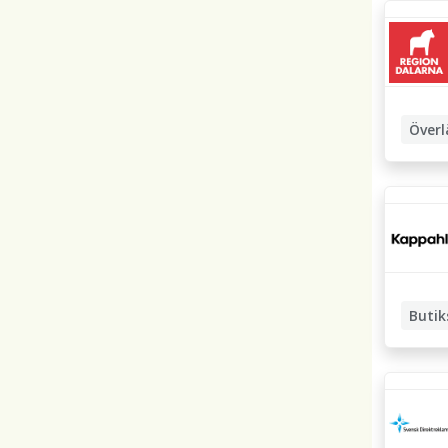
Överl
Special
Butik