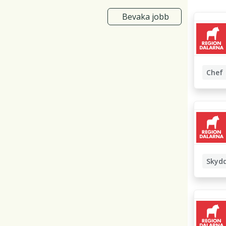
Bevaka jobb
Chef
Läkarch
Avdelni
Förändr
Skyd
Unders
Omvård