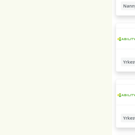
Nann
Yrkes
Studiev
Yrkes
Studiev