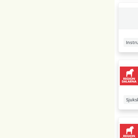
Instr
Special
Sjuks