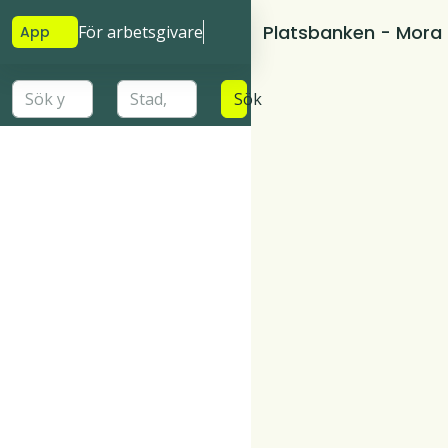
Platsbanken - Mora
För arbetsgivare
App
Sök