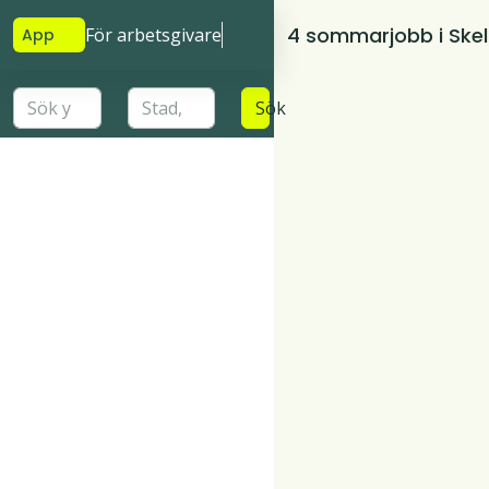
4 sommarjobb i Skel
För arbetsgivare
App
Sök