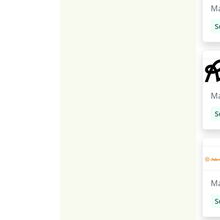
M
K
Ma
m
M
A