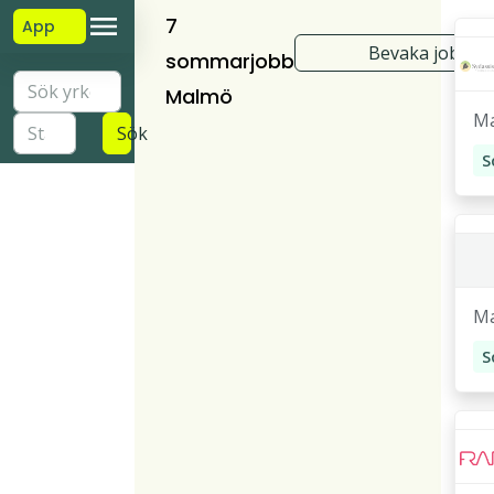
7
App
Bevaka jobb
sommarjobb
Malmö
M
Sök
M