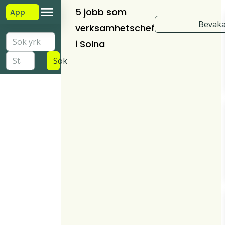
5 jobb som
App
Bevaka
verksamhetschef
i Solna
Sök