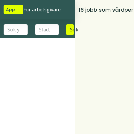
16 jobb som vårdper
För arbetsgivare
App
Sök