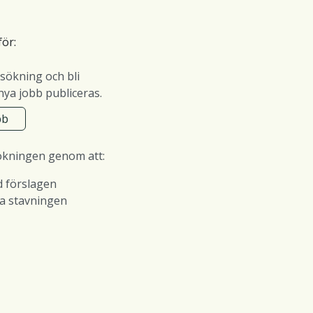
för:
sökning och bli
ya jobb publiceras.
bb
ökningen genom att:
d förslagen
ra stavningen