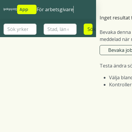
För arbetsgivare
App
Inget resultat 
Sök
Bevaka denna 
meddelad när n
Bevaka jo
Testa ändra s
Välja blan
Kontrolle