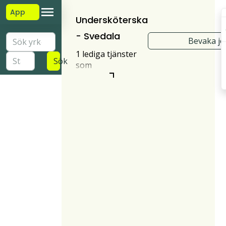
App
Undersköterska
- Svedala
Bevaka j
1 lediga tjänster
Sök
som
undersköterska i
Svedala.