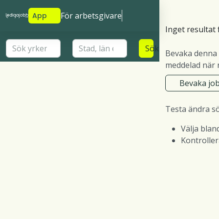
För arbetsgivare
App
Inget resultat 
Sök
Bevaka denna 
meddelad när n
Bevaka jo
Testa ändra s
Välja blan
Kontrolle