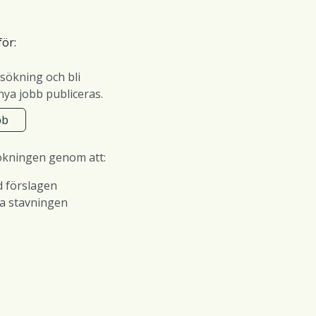
för:
sökning och bli
ya jobb publiceras.
bb
ökningen genom att:
d förslagen
ra stavningen