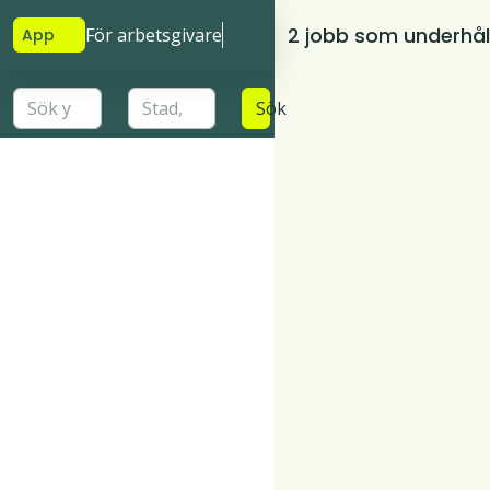
2 jobb som underhål
För arbetsgivare
App
Sök