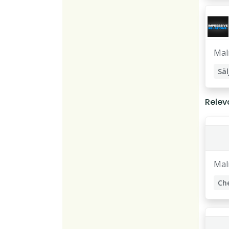
Ma
Säl
Te
Relev
Ma
Ch