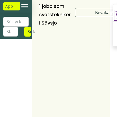
1 jobb som
App
Bevaka jo
svetstekniker
i Sävsjö
Sök