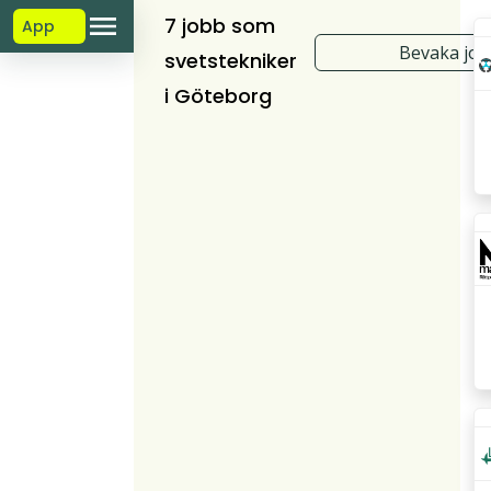
7 jobb som
App
Bevaka jo
svetstekniker
i Göteborg