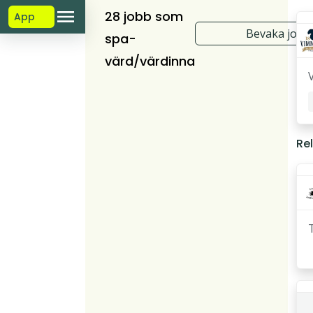
28 jobb som
App
Bevaka jobb
spa-
värd/värdinna
Re