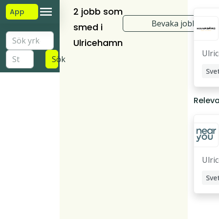
2 jobb som
App
Bevaka jobb
smed i
Ulricehamn
Ulri
Sök
Relev
Ulri