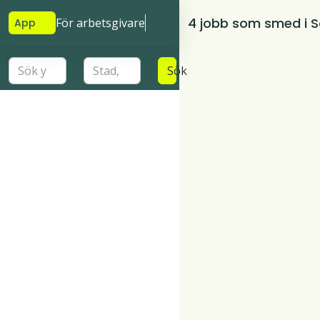
4 jobb som smed i S
För arbetsgivare
App
Sök