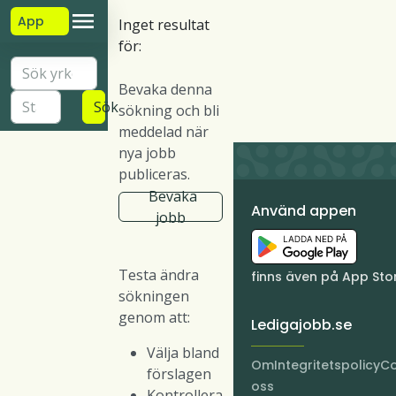
App
Inget resultat
för:
Bevaka denna
Sök
sökning och bli
meddelad när
nya jobb
publiceras.
Bevaka
Använd appen
jobb
Testa ändra
finns även på App Sto
sökningen
genom att:
Ledigajobb.se
Välja bland
Om
Integritetspolicy
Co
förslagen
oss
Kontrollera