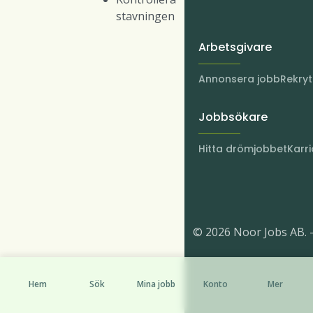
stavningen
Arbetsgivare
Annonsera jobb
Rekry
Jobbsökare
Hitta drömjobbet
Karri
© 2026 Noor Jobs AB. 
Hem
Sök
Mina jobb
Konto
Mer