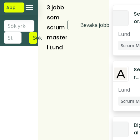
3 jobb
App
Se
som
or
Bevaka jobb
scrum
Sc
Lund
m
master
Sök
M
S
i Lund
er
Se
r
Sc
Lund
m
M
S
er
Di
al