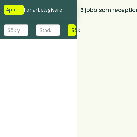
3 jobb som reception
För arbetsgivare
App
Sök