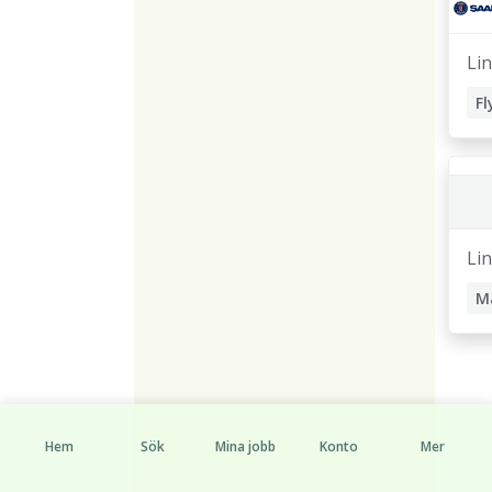
Li
Li
Hem
Sök
Mina jobb
Konto
Mer