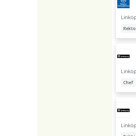
Linkö
Rekto
Linkö
Chef
Rekto
Linkö