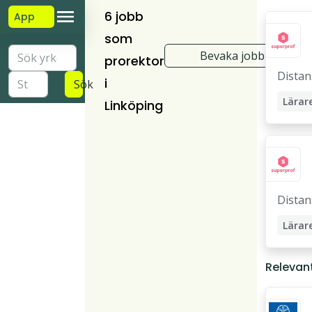
6 jobb
App
som
Bevaka jobb
prorektor
Distan
i
Sök
Lärar
Linköping
Studi
Läxhj
Privat
Distan
Lärar
Läxhj
Relevan
Privat