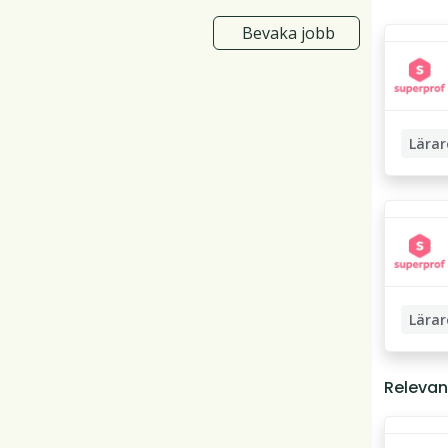
Bevaka jobb
Lärar
Privatl
Lärarst
Pedagog
Lärar
Läxhjäl
Relevan