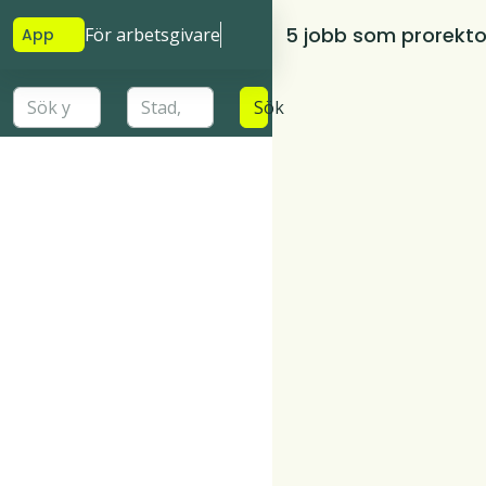
5 jobb som prorekto
För arbetsgivare
App
Sök