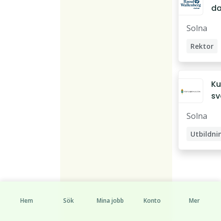
d
e
Solna
re
r F
Rektor
So
a
Ku
sv
ar
Solna
mi
Hem
Sök
Mina jobb
Konto
Mer