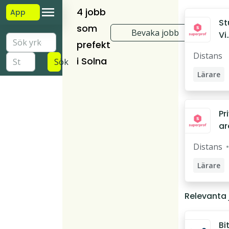
4 jobb
App
St
som
Bevaka jobb
Vi
prefekt
er
Distans
ex
i Solna
Sök
b 
Lärare
pl
Läxhjälp
el
on
Privatlä
Pr
ar
ex
Distans
jo
de
Lärare
on
Studiec
el
Relevanta
pl
Läxhjälp
Privatlä
Bi