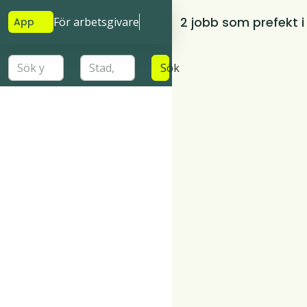
2 jobb som prefekt 
För arbetsgivare
App
Sök