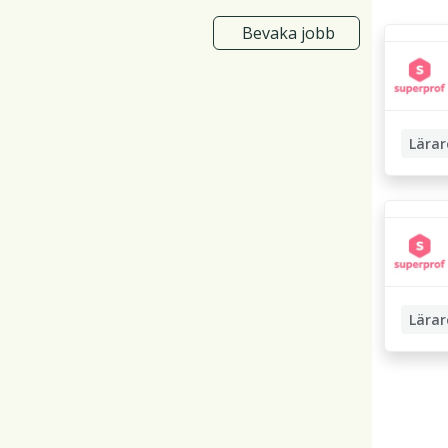
Bevaka jobb
Lärar
Läxhjäl
Privatl
Lärar
Privatl
Lärarst
Pedagog