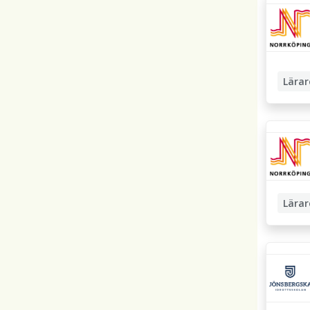
Lärar
Special
Högstad
Lärar
Fritids