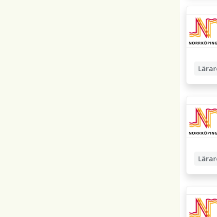
Mellans
Lärar
Mellans
Lärar
Fritids