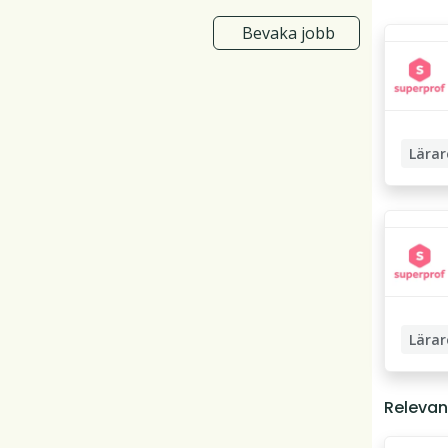
Bevaka jobb
Lärar
Privatl
Lärarst
Pedagog
Lärar
Läxhjäl
Relevan
Privatl