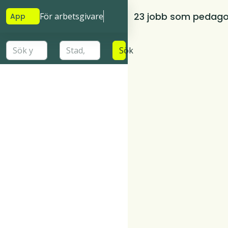
23 jobb som pedagog
För arbetsgivare
App
Sök