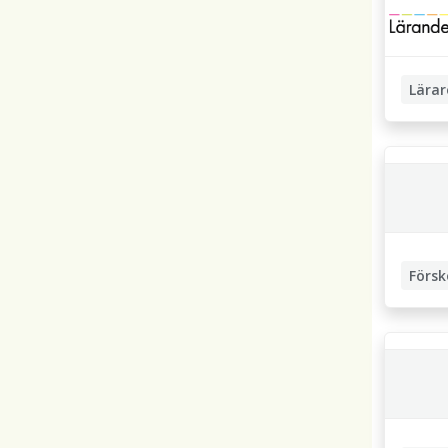
Lärar
Högstad
Försk