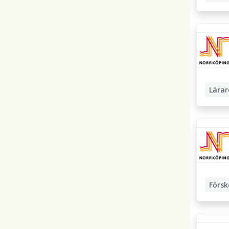
Lärar
Försk