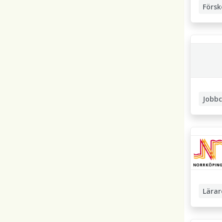
Försk
Jobb
Studiec
Privatl
Lärar
Högstad