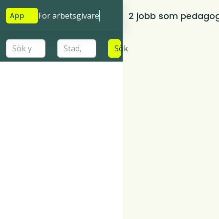
2 jobb som pedagogi
För arbetsgivare
App
Sök