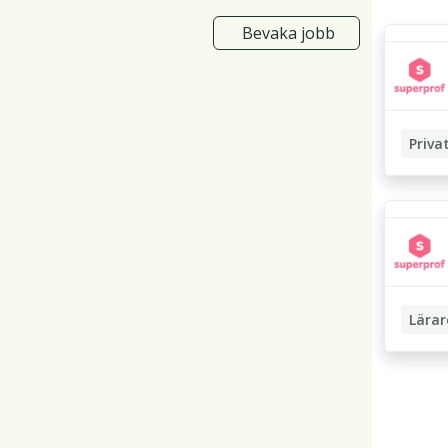
Bevaka jobb
Priva
Lärar
Läxhjäl