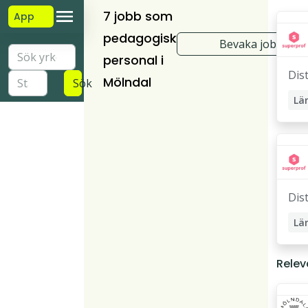
7 jobb som
App
pedagogisk
Bevaka jobb
personal i
Dis
Mölndal
Sök
Lä
Lä
Pri
Dis
Lä
St
Relev
Lä
Pri