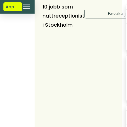
10 jobb som
App
Bevaka j
nattreceptionist
i Stockholm