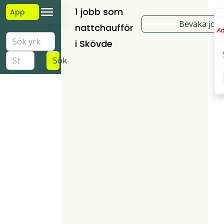
1 jobb som
App
Bevaka job
nattchaufför
i Skövde
Sök