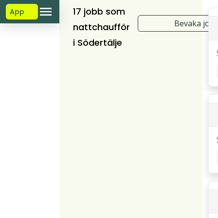
17 jobb som
App
Bevaka job
nattchaufför
i Södertälje