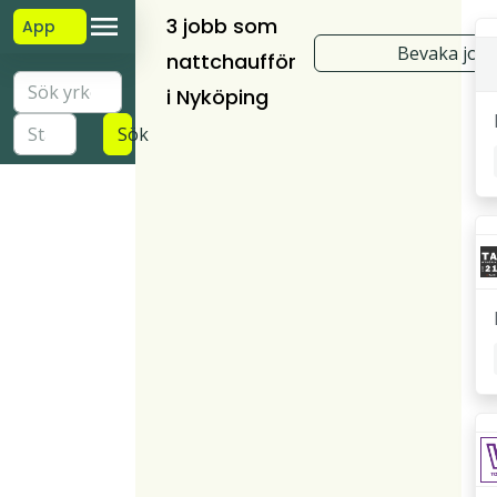
3 jobb som
App
Bevaka job
nattchaufför
i Nyköping
Sök