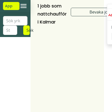
1 jobb som
App
Bevaka job
nattchaufför
i Kalmar
Sök