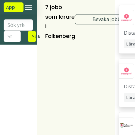
7 jobb
App
som lärare
Bevaka jobb
i
Dist
Falkenberg
Sök
Lär
Läx
Priv
Dist
Lär
Stu
Läx
Priv